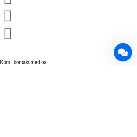
Kom i kontakt med os
Hos Snedker Solutions er vi altid klar til at høre om dine ideer
og projekter. Uanset om du har brug for rådgivning om et
kommende projekt, et detaljeret tilbud, eller blot ønsker at
diskutere mulighederne inden for laserskæring,
metalbearbejdning eller andet, er vores team her for at hjælpe.
Udfyld formularen nedenfor med dine oplysninger og
projektbeskrivelse, så vender vi tilbage til dig hurtigst muligt. Vi
ser frem til at arbejde sammen med dig og bringe dine visioner